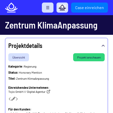
Direkt
☰
Case einreichen
zum
Inhalt
Zentrum KlimaAnpassung
Projektdetails
Übersicht
Projekt anschauen
Kategorie:
Regierung
Status:
Honorary Mention
Titel:
Zentrum KlimaAnpassung
Einreichendes Unternehmen:
Tojio GmbH // Digital Agentur
Für den Kunden: