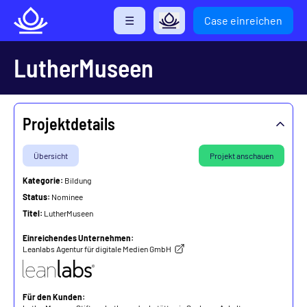
Direkt
☰
Case einreichen
zum
Inhalt
LutherMuseen
Projektdetails
Übersicht
Projekt anschauen
Kategorie:
Bildung
Status:
Nominee
Titel:
LutherMuseen
Einreichendes Unternehmen:
Leanlabs Agentur für digitale Medien GmbH
Für den Kunden: