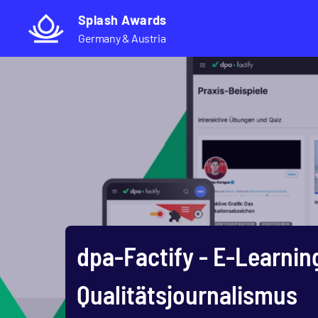
Direkt
Splash Awards
zum
Germany & Austria
Inhalt
dpa-Factify - E-Learnin
Qualitätsjournalismus