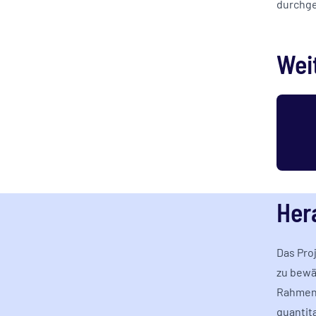
durchge
Wei
Her
Das Pro
zu bewäl
Rahmen 
quantit