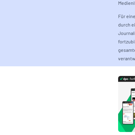
Medienl
Für ein
durch e
Journal
fortzubi
gesamte
verantw