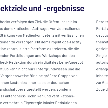
jektziele und -ergebnisse
ecks verfolgen das Ziel, die Öffentlichkeit im
Bereit
es demokratischen Auftrages von Journalismus
Portal
 Stärkung von Medienkompetenz mit verlässlichen
decoup
tionen zu versorgen. Mit dem Projekt dpa-Factify
themat
eine zentralisierte Plattform zu kreieren, die die
geziel
nden Fortbildungen und Workshops der dpa-
Single
heck Redaktion durch ein digitales Lern-Angebot
autoris
rt. So kann nicht nur Hintergrundwissen und die
erlange
e Vorgehensweise für eine größere Gruppe von
Inhalt
innen kostenlos innerhalb der deutschen
zur Gl
andschaft bereitgestellt werden, sondern
Zuge d
ls Faktencheck-Techniken und Verifikations-
e vermehrt in Eigenregie lokaler Redaktionen