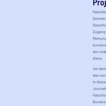
Pro
Falschb
Demokra
Desinfo
Zugang 
Meinung
kursier
der una
diese.
Um dem 
das von
In dies
Journal
Falschb
Bundest