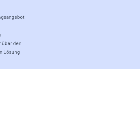
ungsangebot
g
t über den
en Lösung