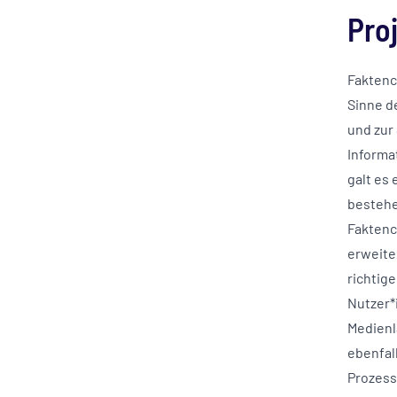
Pro
Faktench
Sinne d
und zur
Informa
galt es 
bestehe
Faktenc
erweite
richtig
Nutzer*
Medienl
ebenfal
Prozess