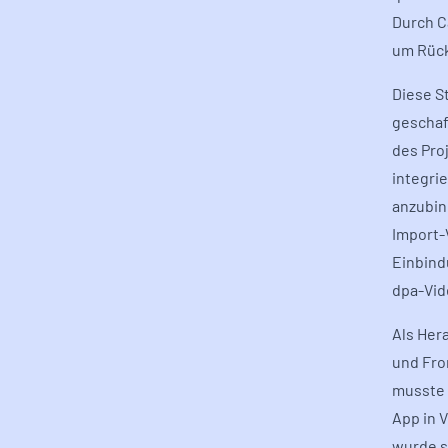
Durch C
um Rück
Diese S
geschaf
des Pro
integri
anzubin
Import-
Einbind
dpa-Vid
Als Her
und Fro
musste 
App in 
wurde s