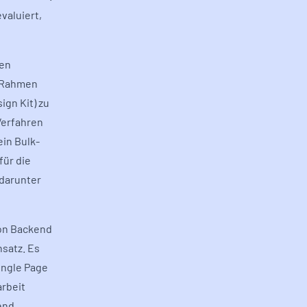
valuiert,
nen
m Rahmen
gn Kit) zu
Verfahren
ein Bulk-
für die
 darunter
on Backend
satz. Es
ingle Page
arbeit
end