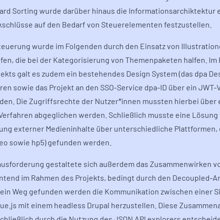
ard Sorting wurde darüber hinaus die Informationsarchiktektur e
schlüsse auf den Bedarf von Steuerelementen festzustellen.
teuerung wurde im Folgenden durch den Einsatz von Illustratio
fen, die bei der Kategorisierung von Themenpaketen halfen. I
jekts galt es zudem ein bestehendes Design System (das dpa Desi
eren sowie das Projekt an den SSO-Service dpa-ID über ein JWT-
den. Die Zugriffsrechte der Nutzer*innen mussten hierbei über 
Verfahren abgeglichen werden. Schließlich musste eine Lösung 
ung externer Medieninhalte über unterschiedliche Plattformen,
eo sowie hp5) gefunden werden.
ausforderung gestaltete sich außerdem das Zusammenwirken v
ntend im Rahmen des Projekts, bedingt durch den Decoupled-An
ein Weg gefunden werden die Kommunikation zwischen einer S
Vue.js mit einem headless Drupal herzustellen. Diese Zusammen
chließlich durch die Nutzung des JSON API explorers entscheid