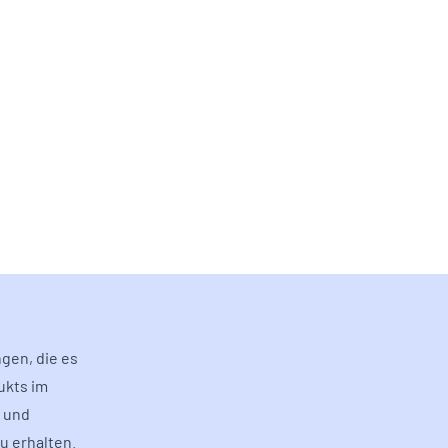
gen, die es
ukts im
r und
u erhalten.