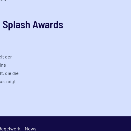
n Splash Awards
it der
ine
t, die die
us zeigt
Regelwerk
News