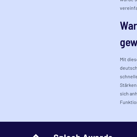
vereinf
War
gew
Mit die
deutsch
schnell
Stärken
sich an
Funktio