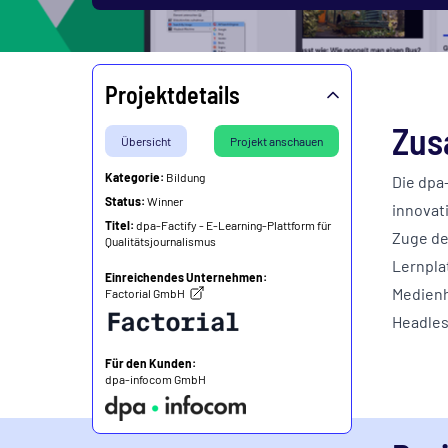
Projektdetails
Zus
Übersicht
Projekt anschauen
Kategorie:
Bildung
Die dpa-
Status:
Winner
innovat
Titel:
dpa-Factify - E-Learning-Plattform für
Zuge de
Qualitätsjournalismus
Lernpla
Einreichendes Unternehmen:
Medienh
Factorial GmbH
Headles
Für den Kunden:
dpa-infocom GmbH