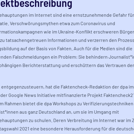
jektbeschreibung
ehauptungen im Internet sind eine ernstzunehmende Gefahr für
tie. Verschwörungsmythen etwa zum Coronavirus und
rmationskampagnen wie im Ukraine-Konflikt erschweren Bürge
zu tatsachengetreuen Informationen und verzerren den Prozess
sbildung auf der Basis von Fakten. Auch für die Medien sind die
enden Falschmeldungen ein Problem: Sie behindern Journalist*i
bhängigen Berichterstattung und erschüttern das Vertrauen der
entgegenzusteuern, hat die Faktencheck-Redaktion der dpa im
 der Google News Initiative mitfinanzierte Projekt Faktencheck21
em Rahmen bietet die dpa Workshops zu Verifizierungstechniken
ist*innen aus ganz Deutschland an, um sie im Umgang mit
ehauptungen zu schulen. Deren Verbreitung im Internet war im 
agswahl 2021 eine besondere Herausforderung für die deutsch