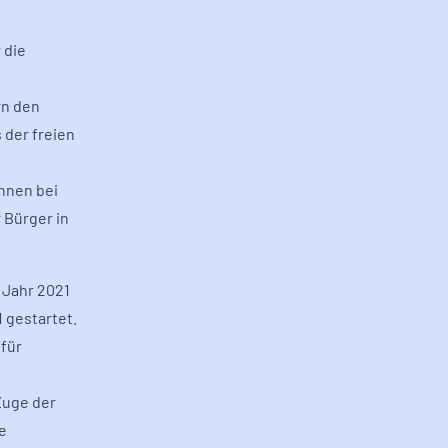
 die
rn den
 der freien
nnen bei
 Bürger in
 Jahr 2021
 gestartet.
 für
Zuge der
e