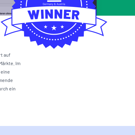
t auf
Märkte. Im
 eine
hmende
urch ein