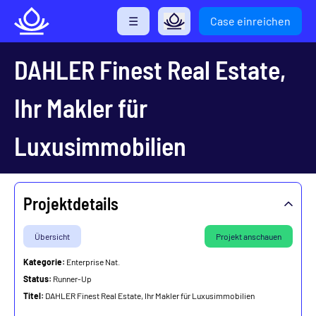
Direkt
☰
Case einreichen
zum
Inhalt
DAHLER Finest Real Estate,
Ihr Makler für
Luxusimmobilien
Projektdetails
Übersicht
Projekt anschauen
Kategorie:
Enterprise Nat.
Status:
Runner-Up
Titel:
DAHLER Finest Real Estate, Ihr Makler für Luxusimmobilien