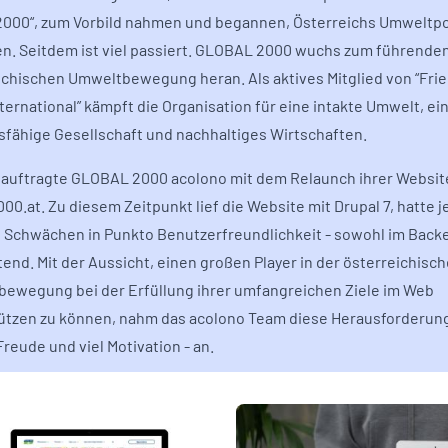
 2000“, zum Vorbild nahmen und begannen, Österreichs Umweltpol
en. Seitdem ist viel passiert. GLOBAL 2000 wuchs zum führenden
ichischen Umweltbewegung heran. Als aktives Mitglied von “Frie
ternational” kämpft die Organisation für eine intakte Umwelt, ei
sfähige Gesellschaft und nachhaltiges Wirtschaften.
auftragte GLOBAL 2000 acolono mit dem Relaunch ihrer Websit
00.at. Zu diesem Zeitpunkt lief die Website mit Drupal 7, hatte 
 Schwächen in Punkto Benutzerfreundlichkeit - sowohl im Backe
tend. Mit der Aussicht, einen großen Player in der österreichisc
ewegung bei der Erfüllung ihrer umfangreichen Ziele im Web
ützen zu können, nahm das acolono Team diese Herausforderung
reude und viel Motivation - an.