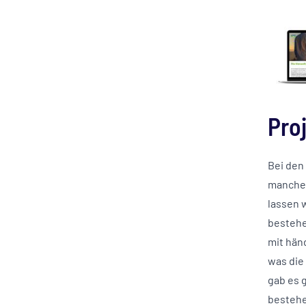
Pro
Bei den
manche 
lassen 
bestehe
mit hän
was die
gab es 
bestehe