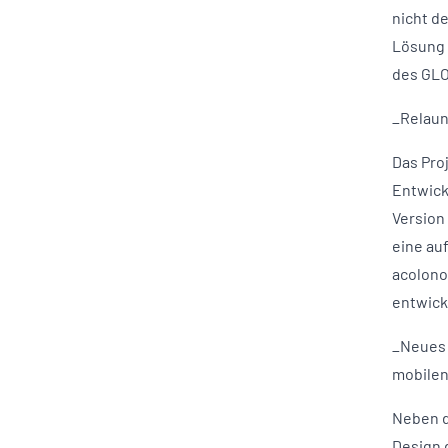
nicht d
Lösung 
des GL
_Relaun
Das Pro
Entwick
Version
eine au
acolono,
entwick
_Neues 
mobilen
Neben d
Design 