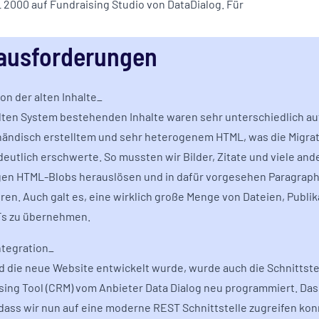
2000 auf Fundraising Studio von DataDialog. Für
ausforderungen
on der alten Inhalte_
alten System bestehenden Inhalte waren sehr unterschiedlich au
 händisch erstelltem und sehr heterogenem HTML, was die Migrat
deutlich erschwerte. So mussten wir Bilder, Zitate und viele and
gen HTML-Blobs herauslösen und in dafür vorgesehen Paragrap
ren. Auch galt es, eine wirklich große Menge von Dateien, Publi
s zu übernehmen.
tegration_
 die neue Website entwickelt wurde, wurde auch die Schnittste
sing Tool (CRM) vom Anbieter Data Dialog neu programmiert. Das
, dass wir nun auf eine moderne REST Schnittstelle zugreifen kon