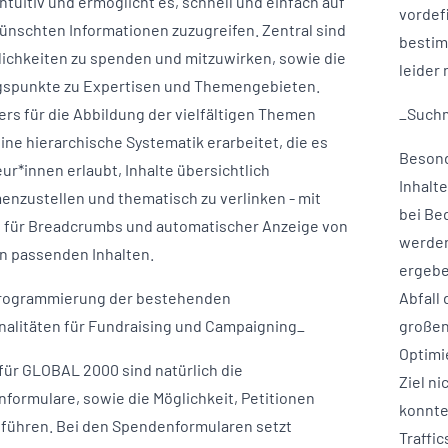
intuitiv und ermöglicht es, schnell und einfach auf
vordef
ünschten Informationen zuzugreifen. Zentral sind
bestim
lichkeiten zu spenden und mitzuwirken, sowie die
leider 
gspunkte zu Expertisen und Themengebieten.
rs für die Abbildung der vielfältigen Themen
_Suchm
ine hierarchische Systematik erarbeitet, die es
Besond
ur*innen erlaubt, Inhalte übersichtlich
Inhalt
nzustellen und thematisch zu verlinken - mit
bei Be
 für Breadcrumbs und automatischer Anzeige von
werden
n passenden Inhalten.
ergebe
rogrammierung der bestehenden
Abfall
nalitäten für Fundraising und Campaigning_
großen
Optimi
 für GLOBAL 2000 sind natürlich die
Ziel n
formulare, sowie die Möglichkeit, Petitionen
konnte
führen. Bei den Spendenformularen setzt
Traffic