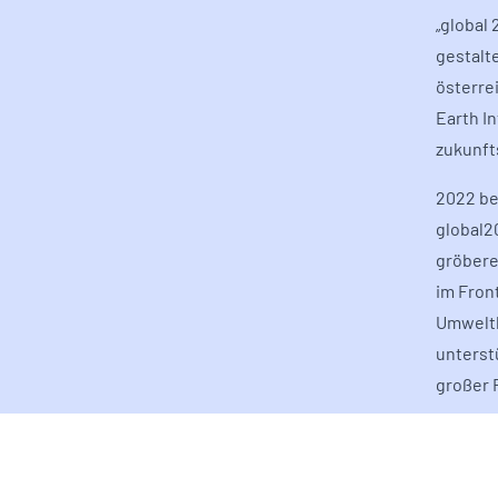
„global
gestalt
österre
Earth In
zukunft
2022 be
global20
gröbere
im Fron
Umweltb
unterst
großer F