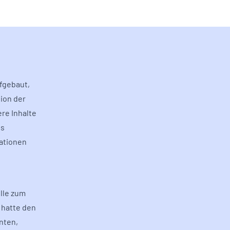
fgebaut,
ion der
ere Inhalte
hs
kationen
lle zum
 hatte den
nten,