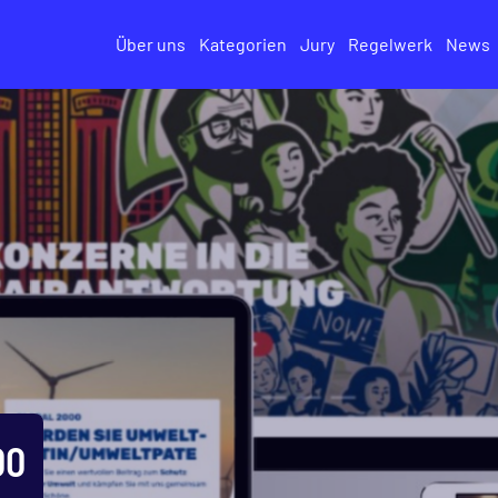
Über uns
Kategorien
Jury
Regelwerk
News
00