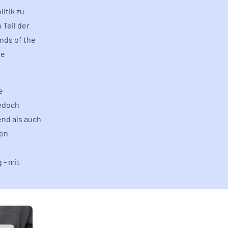
itik zu
 Teil der
nds of the
ne
e
jedoch
nd als auch
hen
 - mit