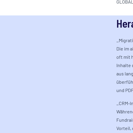
GLOBAL 
Her
_Migrati
Die im 
oft mit
Inhalte 
aus lan
überfüh
und PDF
_CRM-In
Während
Fundrai
Vorteil