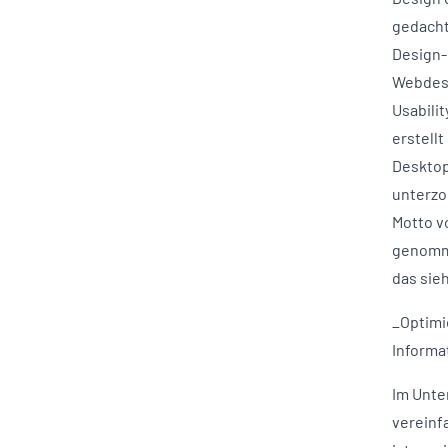
gedacht
Design-
Webdesi
Usabili
erstell
Desktop
unterzog
Motto v
genomme
das sie
_Optimi
Informa
Im Unte
vereinf