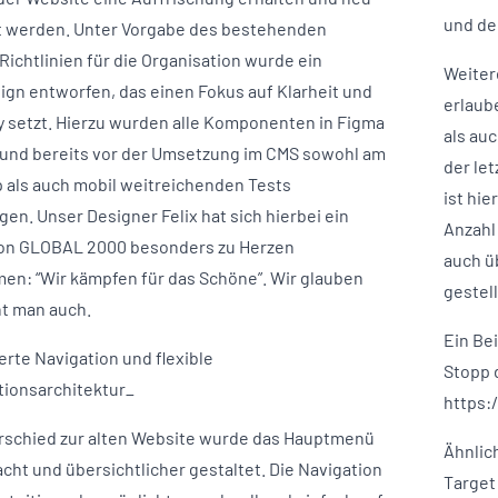
und de
 werden. Unter Vorgabe des bestehenden
Richtlinien für die Organisation wurde ein
Weiter
gn entworfen, das einen Fokus auf Klarheit und
erlaub
ty setzt. Hierzu wurden alle Komponenten in Figma
als au
t und bereits vor der Umsetzung im CMS sowohl am
der le
 als auch mobil weitreichenden Tests
ist hie
en. Unser Designer Felix hat sich hierbei ein
Anzahl
on GLOBAL 2000 besonders zu Herzen
auch ü
n: “Wir kämpfen für das Schöne”. Wir glauben
gestel
ht man auch.
Ein Bei
erte Navigation und flexible
Stopp 
tionsarchitektur_
https:
rschied zur alten Website wurde das Hauptmenü
Ähnlic
acht und übersichtlicher gestaltet. Die Navigation
Target 