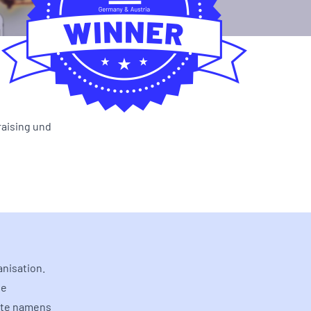
aising und
nisation.
ie
hte namens