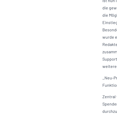
ist nun 
die gew
die Mög
Einstie
Besonde
wurde e
Redakte
zusamme
Support
weitere
_Neu-P
Funktio
Zentral
Spenden
durchzu