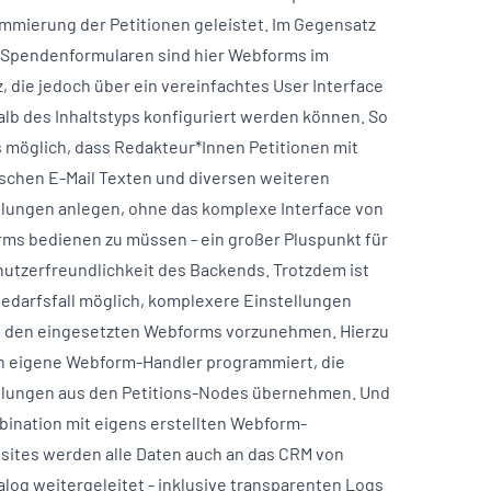
mmierung der Petitionen geleistet. Im Gegensatz
 Spendenformularen sind hier Webforms im
, die jedoch über ein vereinfachtes User Interface
alb des Inhaltstyps konfiguriert werden können. So
s möglich, dass Redakteur*Innen Petitionen mit
ischen E-Mail Texten und diversen weiteren
llungen anlegen, ohne das komplexe Interface von
ms bedienen zu müssen - ein großer Pluspunkt für
nutzerfreundlichkeit des Backends. Trotzdem ist
Bedarfsfall möglich, komplexere Einstellungen
n den eingesetzten Webforms vorzunehmen. Hierzu
 eigene Webform-Handler programmiert, die
llungen aus den Petitions-Nodes übernehmen. Und
bination mit eigens erstellten Webform-
ites werden alle Daten auch an das CRM von
alog weitergeleitet - inklusive transparenten Logs