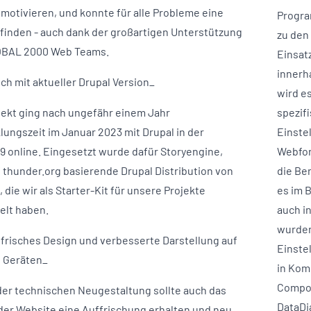
emotivieren, und konnte für alle Probleme eine
Progra
finden - auch dank der großartigen Unterstützung
zu den
OBAL 2000 Web Teams.
Einsatz
innerh
ch mit aktueller Drupal Version_
wird e
jekt ging nach ungefähr einem Jahr
spezif
lungszeit im Januar 2023 mit Drupal in der
Einste
 9 online. Eingesetzt wurde dafür Storyengine,
Webfor
f thunder.org basierende Drupal Distribution von
die Be
 die wir als Starter-Kit für unsere Projekte
es im 
elt haben.
auch i
wurden
frisches Design und verbesserte Darstellung auf
Einste
 Geräten_
in Kom
Compos
er technischen Neugestaltung sollte auch das
DataDi
der Website eine Auffrischung erhalten und neu