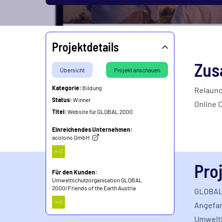
Projektdetails
Zus
Übersicht
Projekt anschauen
Kategorie:
Bildung
Relaunc
Status:
Winner
Online 
Titel:
Website für GLOBAL 2000
Einreichendes Unternehmen:
acolono GmbH
Pro
Für den Kunden:
Umweltschutzorganisation GLOBAL
2000/Friends of the Earth Austria
GLOBAL 
Angefang
Umweltb