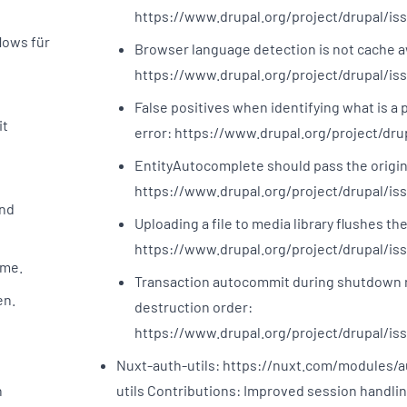
https://www.drupal.org/project/drupal/i
lows für
Browser language detection is not cache 
https://www.drupal.org/project/drupal/i
False positives when identifying what is a 
it
error: https://www.drupal.org/project/dru
EntityAutocomplete should pass the origina
https://www.drupal.org/project/drupal/is
und
Uploading a file to media library flushes th
https://www.drupal.org/project/drupal/is
eme.
Transaction autocommit during shutdown re
en.
destruction order:
https://www.drupal.org/project/drupal/is
Nuxt-auth-utils: https://nuxt.com/modules/a
n
utils Contributions: Improved session handli