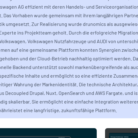
kswagen AG effizient mit deren Handels- und Serviceorganisati
t. Das Vorhaben wurde gemeinsam mit ihrem langjährigen Partn
tik umgesetzt. Zur Realisierung wurde drunomics als ausgewie
Experte ins Projektteam geholt. Durch die erfolgreiche Migration
Volkswagen, Volkswagen Nutzfahrzeuge und AUDI von unterschi
emen auf eine gemeinsame Plattform konnten Synergien zwisch
gehoben und der Cloud-Betrieb nachhaltig optimiert werden. Da
onelle Backend unterstützt sowohl markenübergreifende als au
pezifische Inhalte und ermöglicht so eine effiziente Zusammena
eitiger Wahrung der Markenidentität. Die technische Architektur
us Decoupled Drupal, Nuxt, OpenSearch und AWS Fargate, und is
dig skalierbar. Sie ermöglicht eine einfache Integration weitere
ährleistet eine langfristige, zukunftsfähige Plattform.