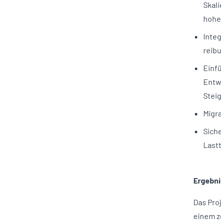
Skali
hoher
Inte
reib
Einf
Entw
Steig
Migr
Sich
Lastt
Ergebni
Das Proj
einem z