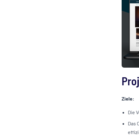
Pro
Ziele:
Die 
Das 
effiz