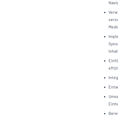
Navig
Verw
versc
Medi
Impl
Syno
Inha
Einfü
effi
Integ
Entwi
Umse
Einh
Berei