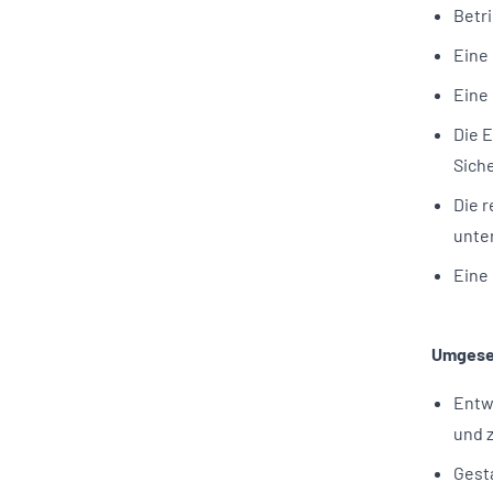
Betr
Eine 
Eine
Die E
Sich
Die 
unte
Eine
Umgese
Entw
und 
Gest