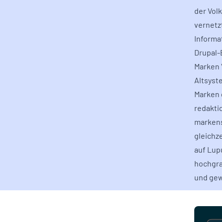
der Vol
vernetz
Informa
Drupal-
Marken 
Altsyst
Marken 
redakti
markens
gleichz
auf Lup
hochgra
und gew