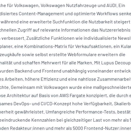
che für Volkswagen, Volkswagen Nutzfahrzeuge und AUDI. Ein
disiertes Content-Management und optimierte Workflows senke
 während eine erweiterte Suchfunktion die Nutzbarkeit steigert
chnellen Zugriff auf relevante Informationen das Nutzererlebnis
h verbessert. Zusätzliche Funktionen wie individualisierte Newsl
planer, eine Kombinations-Matrix für Verkaufsaktionen, ein Kula
rzeugkäufe sowie selbst erstellte Webformulare erweitern die
nalität und schaffen Mehrwert für alle Marken. Mit Lupus Decoup
wurden Backend und Frontend unabhängig voneinander entwicke
les Arbeiten, höhere Effizienz und eine nahtlose Zusammenarbei
chte. Gemeinsam mit Volkswagen wurde eine maßgeschneidert
ose Architektur auf Basis von AWS Fargate konzipiert, die durch 
ames DevOps- und CI/CD-Konzept hohe Verfügbarkeit, Skalierb
herheit gewährleistet. Umfangreiche Performance-Tests, bestät
eeindruckende Kennzahlen bei gleichzeitiger Last von mehr als
nden Redakteur:innen und mehr als 5000 Frontend-Nutzer:innen