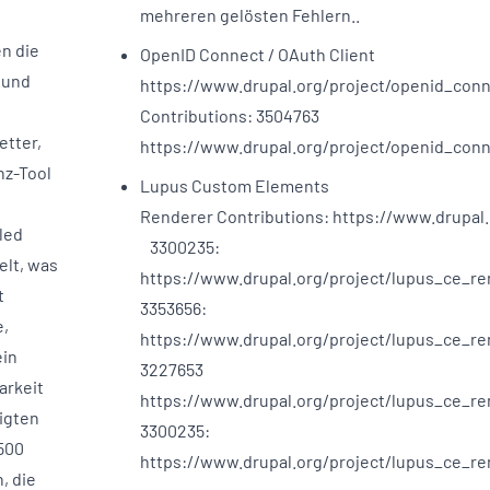
mehreren gelösten Fehlern..
n die
OpenID Connect / OAuth Client
 und
https://www.drupal.org/project/openid_co
Contributions: 3504763
etter,
https://www.drupal.org/project/openid_con
nz-Tool
Lupus Custom Elements
Renderer Contributions: https://www.drupal
led
3300235:
lt, was
https://www.drupal.org/project/lupus_ce_r
t
3353656:
e,
https://www.drupal.org/project/lupus_ce_r
ein
3227653
arkeit
https://www.drupal.org/project/lupus_ce_r
igten
3300235:
 500
https://www.drupal.org/project/lupus_ce_r
, die