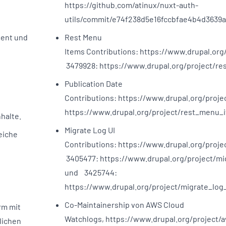
https://github.com/atinux/nuxt-auth-
utils/commit/e74f238d5e16fccbfae4b4d3639
yment und
Rest Menu
Items Contributions: https://www.drupal.or
3479928: https://www.drupal.org/project/r
Publication Date
Contributions: https://www.drupal.org/proj
https://www.drupal.org/project/rest_menu_
halte.
Migrate Log UI
eiche
Contributions: https://www.drupal.org/proj
3405477: https://www.drupal.org/project/mi
und 3425744:
https://www.drupal.org/project/migrate_log
Co-Maintainership von AWS Cloud
rm mit
Watchlogs, https://www.drupal.org/project/
lichen