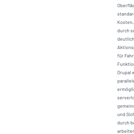
Oberflä
standar
Kosten,
durch s
deutlic
Aktions
für Fah
Funktio
Drupal 
paralle
ermögli
serverl
gemeins
und Sic
durch b
arbeite