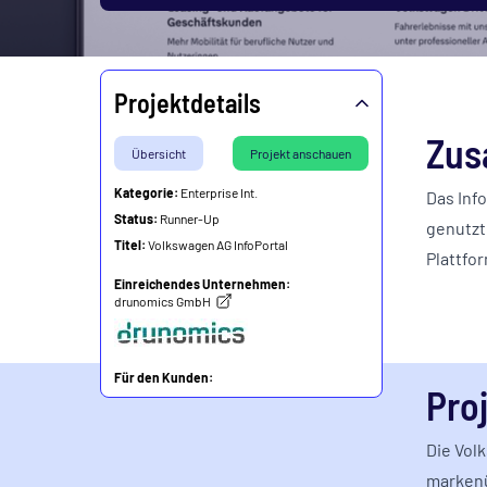
Projektdetails
Zus
Übersicht
Projekt anschauen
Kategorie:
Enterprise Int.
Das Inf
Status:
Runner-Up
genutzt
Titel:
Volkswagen AG InfoPortal
Plattfor
Einreichendes Unternehmen:
drunomics GmbH
Für den Kunden:
Pro
Porsche Informatik Gesellschaft m.b.H
Die Vol
markenü