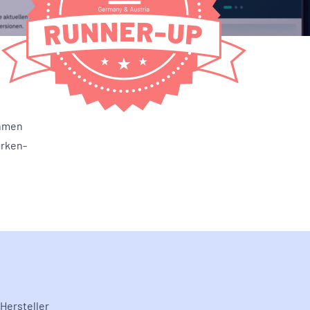
ehmen
arken-
Hersteller