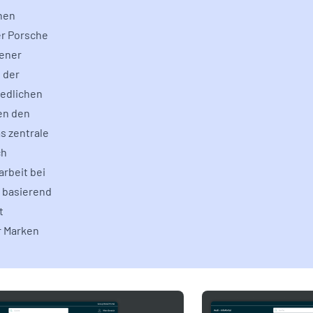
onen
er Porsche
sener
 der
edlichen
en den
s zentrale
ch
rbeit bei
, basierend
t
r Marken