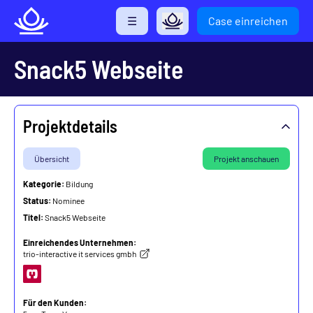
Direkt
☰
Case einreichen
zum
Inhalt
Snack5 Webseite
Projektdetails
Übersicht
Projekt anschauen
Kategorie:
Bildung
Status:
Nominee
Titel:
Snack5 Webseite
Einreichendes Unternehmen:
trio-interactive it services gmbh
Für den Kunden: