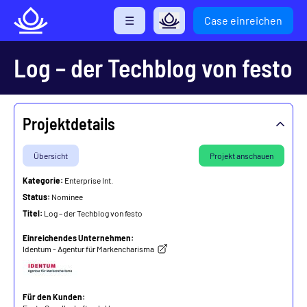
Direkt
☰
Case einreichen
zum
Inhalt
Log – der Techblog von festo
Projektdetails
Übersicht
Projekt anschauen
Kategorie:
Enterprise Int.
Status:
Nominee
Titel:
Log – der Techblog von festo
Einreichendes Unternehmen:
Identum - Agentur für Markencharisma
Für den Kunden: