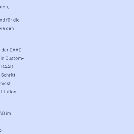
egen.
nd für die
wie den
n, der DAAD
ein Custom-
em DAAD
 Schritt
hickt.
titution
AAD im
e
t-