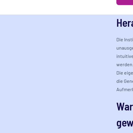
Her
Die Ins
unausge
intuiti
werden
Die eig
die Gen
Aufmerk
War
gew