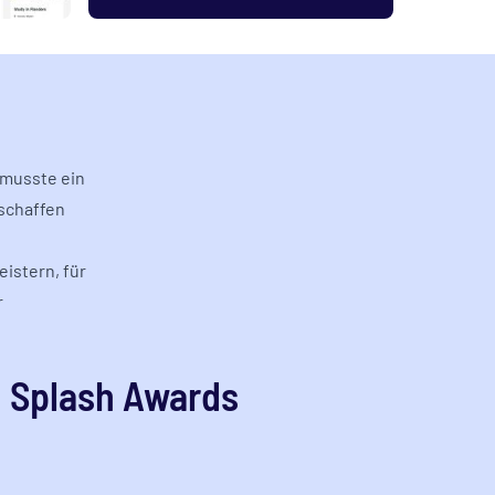
 musste ein
eschaffen
istern, für
r
n Splash Awards