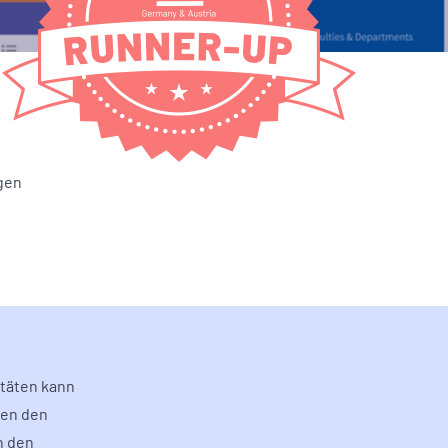
gen
täten kann
nen den
n den