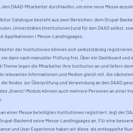
, den DAAD-Mitarbeiter durchlaufen, um eine neue Messe anzul
ibitor Catalogue besteht aus zwei Bereichen: dem Drupal-Backe
ulen, Universitäten (Institutionen) und für den DAAD selbst, so
d-Applikationen / Messe-Landingpages.
arbeiter der Institutionen können sich selbstständig registriere
t sie dann nach manueller Prüfung frei. Über ein Dashboard und 
-Theme legen die Mitarbeiter ihre Institution an und liefern d
lle relevanten Informationen und Medien gleich mit. Als nächsten
die Nodes zur Überprüfung und Verwendung an den DAAD gesc
e des „Grants“-Moduls können auch mehrere Personen an einer Ins
n.
ean einer Messe beteiligten Institutionen registriert, legt der D
Drupal-Backend seine Messe-Landingpages an. Für eine besser
ance und User Experience haben wir diese als entkoppelte Nux