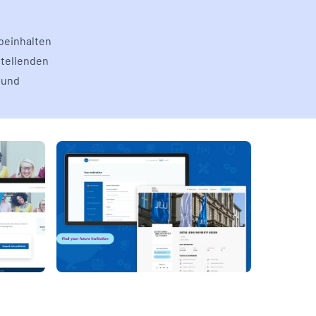
beinhalten
stellenden
 und