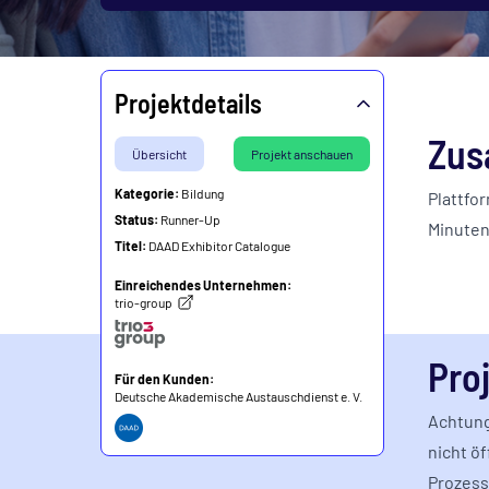
Projektdetails
Zus
Übersicht
Projekt anschauen
Kategorie:
Bildung
Plattfo
Status:
Runner-Up
Minuten
Titel:
DAAD Exhibitor Catalogue
Einreichendes Unternehmen:
trio-group
Pro
Für den Kunden:
Deutsche Akademische Austauschdienst e. V.
Achtung
nicht ö
Prozess