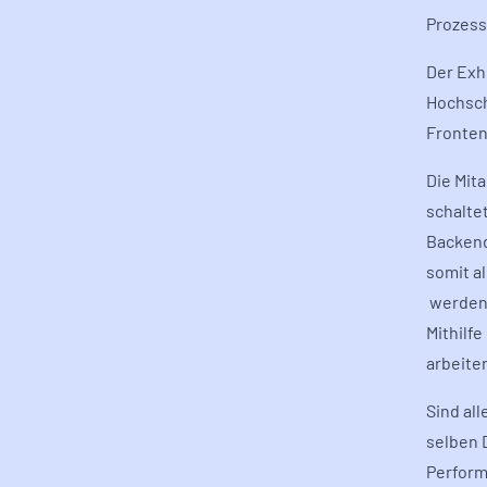
Prozess
Der Exh
Hochsch
Fronten
Die Mit
schalte
Backend
somit a
werden 
Mithilf
arbeite
Sind all
selben 
Perform