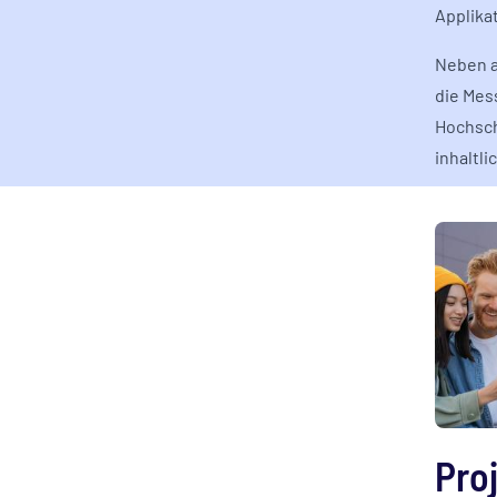
Applika
Neben a
die Mes
Hochsch
inhaltli
Pro